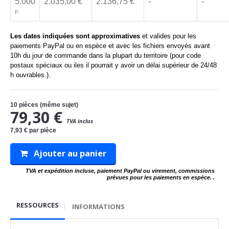
5.000
2.035,00 €
2.136,75 €
-
-
P.
Les dates indiquées sont approximatives
et valides pour les
paiements PayPal ou en espèce et avec les fichiers envoyés avant
10h du jour de commande dans la plupart du territoire (pour code
postaux spéciaux ou iles il pourrait y avoir un délai supérieur de 24/48
h ouvrables.).
10
pièces (même sujet)
79,30 €
TVA inclus
7,93 €
par pièce
Ajouter au panier
TVA et expédition incluse, paiement PayPal ou virement, commissions
prévues pour les paiements en espèce. .
RESSOURCES
INFORMATIONS