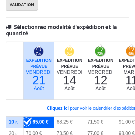
Sélectionnez modalité d'expédition et la
quantité
EXPEDITION
EXPEDITION
EXPEDITION
EXPEDI
PRÉVUE
PRÉVUE
PRÉVUE
PRÉV
VENDREDI
VENDREDI
MERCREDI
MAR
21
14
12
1
Août
Août
Août
Aoû
Cliquez ici
pour voir le calendrier d'expéditio
10
65,00 €
68,25 €
71,50 €
91,00 
P.
20
70,00 €
73,50 €
77,00 €
98,00 
P.