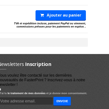
Ajouter au panier
TVA et expédition incluse, paiement PayPal ou virement,
commissions prévues pour les paiements en espèce. .
Newsletters
Inscription
ous voulez être contacté sur les dernières
ouveautés de FasterPrint ? Inscrivez-vous à notre
ewsletter !
'ai lu
le traitement de mes données
et je donne mon consentement.