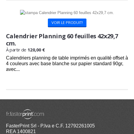
VOIR LE PRODUIT!
Calendrier Planning 60 feuilles 42x29,7
cm.
À partir de
120,00 €
Calendriers planning de table imprimés en qualité offset à
4 couleurs avec base blanche sur papier standard 90gr,
avec...
Commandez maintenant
et recevez
24/08/2026
FasterPrint Srl - P.Iva e C.F. 12792261005
REA 1400821